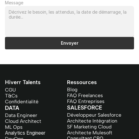
Message
Envoyer
Hiverr Talents
Ressources
Blog
CGU
FAQ Freelances
T&Cs
FAQ Entreprises
Confidentialité
SALESFORCE
DATA
Développeur Salesforce
Data Engineer
Architecte Intégration
Cloud Architect
SF Marketing Cloud
ML Ops
Architecte Mulesoft
Analytics Engineer
Consultant CPQ
DevOps