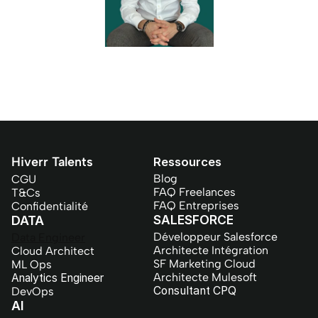
Hiverr Talents
Ressources
Blog
CGU
FAQ Freelances
T&Cs
FAQ Entreprises
Confidentialité
SALESFORCE
DATA
Développeur Salesforce
Data Engineer
Architecte Intégration
Cloud Architect
SF Marketing Cloud
ML Ops
Architecte Mulesoft
Analytics Engineer
Consultant CPQ
DevOps
AI