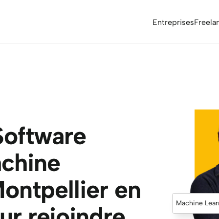
Entreprises
Freela
oftware 
chine 
ontpellier en 
Machine Lear
ur rejoindre 