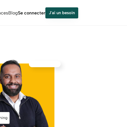
nces
Blog
Se connecter
J'ai un besoin
ning