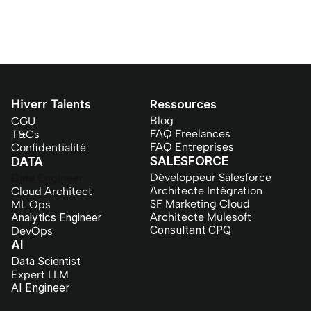
Hiverr Talents
Ressources
Blog
CGU
FAQ Freelances
T&Cs
FAQ Entreprises
Confidentialité
SALESFORCE
DATA
Développeur Salesforce
Data Engineer
Architecte Intégration
Cloud Architect
SF Marketing Cloud
ML Ops
Architecte Mulesoft
Analytics Engineer
Consultant CPQ
DevOps
AI
Data Scientist
Expert LLM
AI Engineer