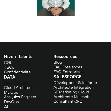
Hiverr Talents
Ressources
Blog
CGU
FAQ Freelances
T&Cs
FAQ Entreprises
Confidentialité
SALESFORCE
DATA
Développeur Salesforce
Data Engineer
Architecte Intégration
Cloud Architect
SF Marketing Cloud
ML Ops
Architecte Mulesoft
Analytics Engineer
Consultant CPQ
DevOps
AI