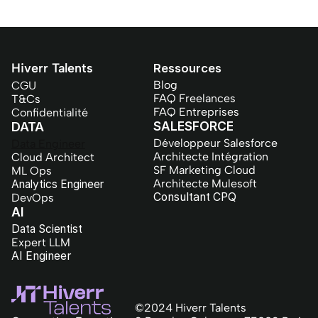
Hiverr Talents
Ressources
Blog
CGU
FAQ Freelances
T&Cs
FAQ Entreprises
Confidentialité
SALESFORCE
DATA
Développeur Salesforce
Data Engineer
Architecte Intégration
Cloud Architect
SF Marketing Cloud
ML Ops
Architecte Mulesoft
Analytics Engineer
Consultant CPQ
DevOps
AI
Data Scientist
Expert LLM
AI Engineer
©2024 Hiverr Talents