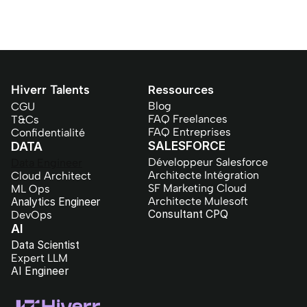
Hiverr Talents
Ressources
Blog
CGU
FAQ Freelances
T&Cs
FAQ Entreprises
Confidentialité
SALESFORCE
DATA
Développeur Salesforce
Data Engineer
Architecte Intégration
Cloud Architect
SF Marketing Cloud
ML Ops
Architecte Mulesoft
Analytics Engineer
Consultant CPQ
DevOps
AI
Data Scientist
Expert LLM
AI Engineer