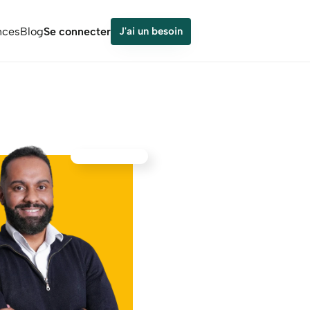
nces
Blog
Se connecter
J'ai un besoin