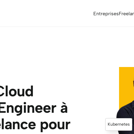
Entreprises
Freela
loud 
ngineer à 
elance pour 
Kubernetes